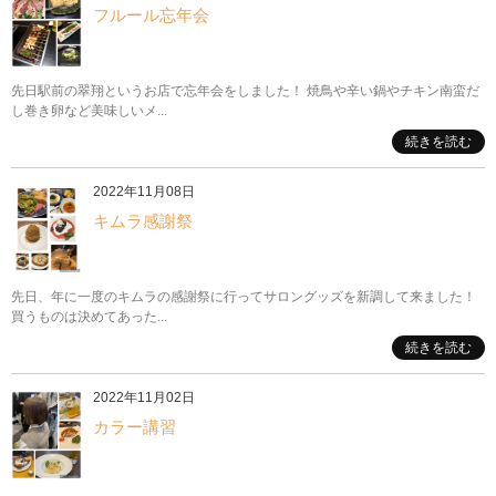
フルール忘年会
先日駅前の翠翔というお店で忘年会をしました！ 焼鳥や辛い鍋やチキン南蛮だ
し巻き卵など美味しいメ...
続きを読む
2022年11月08日
キムラ感謝祭
先日、年に一度のキムラの感謝祭に行ってサロングッズを新調して来ました！
買うものは決めてあった...
続きを読む
2022年11月02日
カラー講習