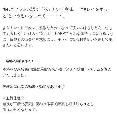
“fleur” フランス語で「花」という意味。 “キレイをずっ
と”という思いをこめて・・・・。
よりキレイに可愛く、素敵な自分になって頂くのはもちろん、
心も
体も美しく“うれしい” “楽しい” “HAPPY” そんな気持ちに
なれるよう
に、皆様との出会いを大切にし、キレイになる
お手伝いをさせて頂
きたいと思います。
！話題の炭酸泉導入！
本格的な炭酸泉(お湯に炭酸ガスが溶け込んだ鉱泉)システムを導入
いたしました。
炭酸泉には次の効果・効能があります
☆血行促進☆
頭皮が二酸化炭素に覆われる事で酸素を取り込もうとし
血流が良くなります。